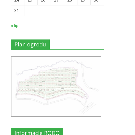
31
« lip
Plan ogrodu
Informacje RODO