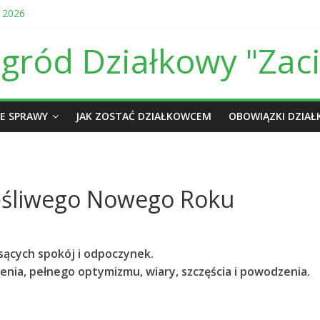
 2026
ępowaniu przetargowym na wykonanie linii energetycznej
y w sierpniu i wrześniu br.
ród Działkowy "Zaci
owa dot. prowadzenia ROD Zacisze I w Kielcach za 2025 r.
my wjazdowej w czerwcu i lipcu
E SPRAWY
JAK ZOSTAĆ DZIAŁKOWCEM
OBOWIĄZKI DZIA
zęśliwego Nowego Roku
osących spokój i odpoczynek.
nia, pełnego optymizmu, wiary, szczęścia i powodzenia.