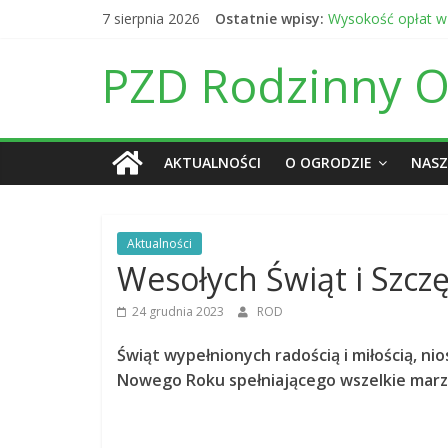
Skip
7 sierpnia 2026
Ostatnie wpisy:
Wysokość opłat w
to
Ogłoszenie o post
content
Daty otwarcia bram
PZD Rodzinny Og
Informacja finans
Daty otwarcia bra
AKTUALNOŚCI
O OGRODZIE
NASZ
Aktualności
Wesołych Świąt i Szc
24 grudnia 2023
ROD
Świąt wypełnionych radością i miłością, ni
Nowego Roku spełniającego wszelkie marze