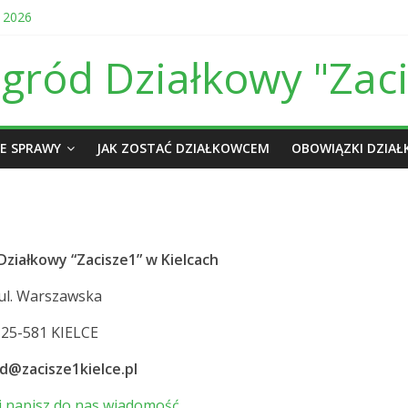
 2026
ępowaniu przetargowym na wykonanie linii energetycznej
y w sierpniu i wrześniu br.
ród Działkowy "Zaci
owa dot. prowadzenia ROD Zacisze I w Kielcach za 2025 r.
my wjazdowej w czerwcu i lipcu
E SPRAWY
JAK ZOSTAĆ DZIAŁKOWCEM
OBOWIĄZKI DZIA
ziałkowy “Zacisze1” w Kielcach
ul. Warszawska
25-581 KIELCE
d@zacisze1kielce.pl
j i napisz do nas wiadomość