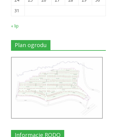
31
« lip
Plan ogrodu
Informacje RODO