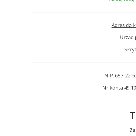
Adres do k
Urząd 
Skry
NIP: 657-22-
Nr konta 49 1
T
Za