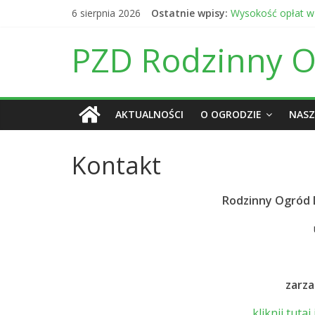
Skip
6 sierpnia 2026
Ostatnie wpisy:
Wysokość opłat w
to
Ogłoszenie o post
content
Daty otwarcia bram
PZD Rodzinny Og
Informacja finans
Daty otwarcia bra
AKTUALNOŚCI
O OGRODZIE
NASZ
Kontakt
Rodzinny Ogród D
zarza
kliknij tuta