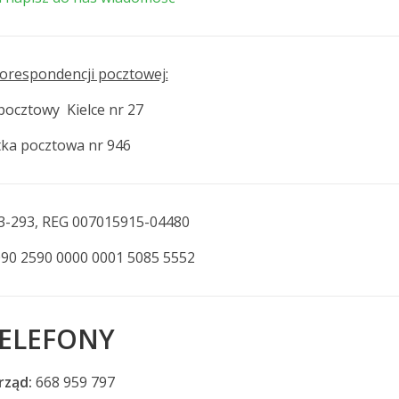
orespondencji pocztowej:
pocztowy Kielce nr 27
tka pocztowa nr 946
63-293, REG 007015915-04480
090 2590 0000 0001 5085 5552
ELEFONY
rząd:
668 959 797