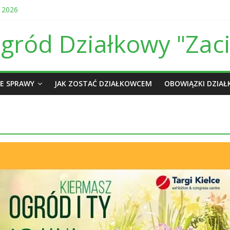
 2026
ępowaniu przetargowym na wykonanie linii energetycznej
y w sierpniu i wrześniu br.
ród Działkowy "Zaci
owa dot. prowadzenia ROD Zacisze I w Kielcach za 2025 r.
my wjazdowej w czerwcu i lipcu
E SPRAWY
JAK ZOSTAĆ DZIAŁKOWCEM
OBOWIĄZKI DZIA