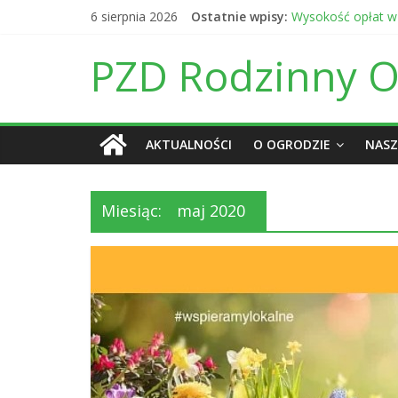
Skip
6 sierpnia 2026
Ostatnie wpisy:
Wysokość opłat w
to
Ogłoszenie o post
content
Daty otwarcia bram
PZD Rodzinny Og
Informacja finans
Daty otwarcia bra
AKTUALNOŚCI
O OGRODZIE
NASZ
Miesiąc:
maj 2020