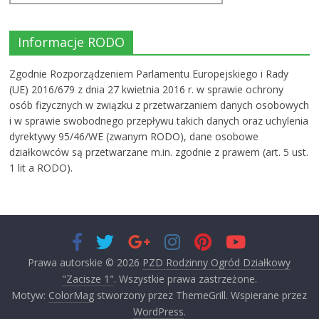
Informacje RODO
Zgodnie Rozporządzeniem Parlamentu Europejskiego i Rady
(UE) 2016/679 z dnia 27 kwietnia 2016 r. w sprawie ochrony
osób fizycznych w związku z przetwarzaniem danych osobowych
i w sprawie swobodnego przepływu takich danych oraz uchylenia
dyrektywy 95/46/WE (zwanym RODO), dane osobowe
działkowców są przetwarzane m.in. zgodnie z prawem (art. 5 ust.
1 lit a RODO).
Prawa autorskie © 2026
PZD Rodzinny Ogród Działkowy
"Zacisze 1"
. Wszystkie prawa zastrzeżone.
Motyw:
ColorMag
stworzony przez ThemeGrill. Wspierane przez
WordPress
.