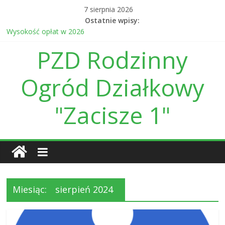
Skip
7 sierpnia 2026
to
Ostatnie wpisy:
content
Wysokość opłat w 2026
Ogłoszenie o postępowaniu przetargowym na wykonanie linii
PZD Rodzinny
energetycznej
Daty otwarcia bramy w sierpniu i wrześniu br.
Informacja finansowa dot. prowadzenia ROD Zacisze I w
Ogród Działkowy
Kielcach za 2025 r.
Daty otwarcia bramy wjazdowej w czerwcu i lipcu
"Zacisze 1"
Miesiąc:
sierpień 2024