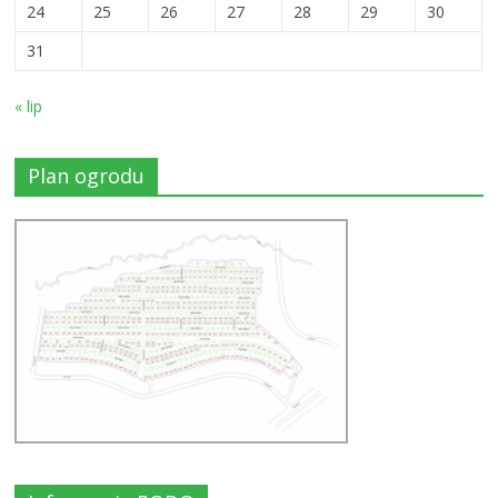
24
25
26
27
28
29
30
31
« lip
Plan ogrodu