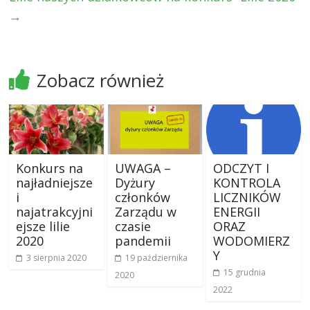
→
Zobacz również
Konkurs na
UWAGA –
ODCZYT I
najładniejsze
Dyżury
KONTROLA
i
członków
LICZNIKÓW
najatrakcyjni
Zarządu w
ENERGII
ejsze lilie
czasie
ORAZ
2020
pandemii
WODOMIERZ
Y
3 sierpnia 2020
19 października
15 grudnia
2020
2022