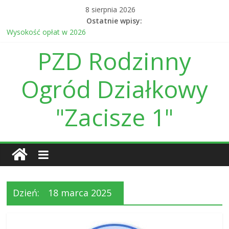
Skip
8 sierpnia 2026
to
Ostatnie wpisy:
content
Wysokość opłat w 2026
Ogłoszenie o postępowaniu przetargowym na wykonanie linii
PZD Rodzinny
energetycznej
Daty otwarcia bramy w sierpniu i wrześniu br.
Informacja finansowa dot. prowadzenia ROD Zacisze I w
Ogród Działkowy
Kielcach za 2025 r.
Daty otwarcia bramy wjazdowej w czerwcu i lipcu
"Zacisze 1"
Dzień:
18 marca 2025