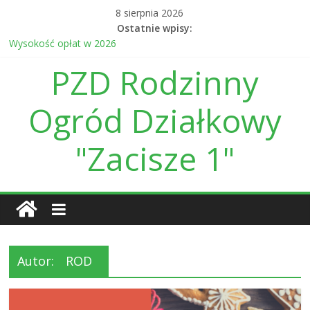
Skip
8 sierpnia 2026
to
Ostatnie wpisy:
content
Wysokość opłat w 2026
Ogłoszenie o postępowaniu przetargowym na wykonanie linii
PZD Rodzinny
energetycznej
Daty otwarcia bramy w sierpniu i wrześniu br.
Informacja finansowa dot. prowadzenia ROD Zacisze I w
Ogród Działkowy
Kielcach za 2025 r.
Daty otwarcia bramy wjazdowej w czerwcu i lipcu
"Zacisze 1"
Autor:
ROD